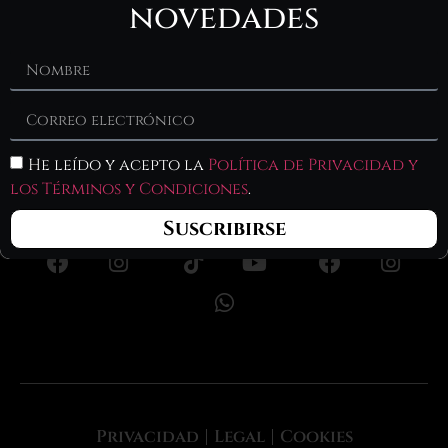
novedades
He leído y acepto la
Política de Privacidad y
los Términos y Condiciones
.
Cuchillos de
Redes
Cuchillos
Suscribirse
cocina
generales
tácticos
Privacidad
Legal
Cookies