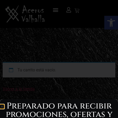
Abrir
Tu carrito está vacío.
Volver a la tienda
Preparado para recibir
promociones, ofertas y