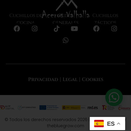
Cuchillos de
Redes
Cuchillos
cocina
generales
tácticos
Privacidad
Legal
Cookies
© Todos los derechos reservados 2026 | Desarrollado por
ES
thebluegrow.com